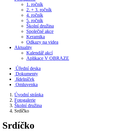
1. ročník
2. + 3. ročník
4. ročník
5. ročník
Školní družina
Společné akce
Keramika
Odkazy na videa
Aktuality
Kalendář akcí
Aplikace V OBRAZE
Úřední deska
Dokumenty
Jídelníček
Omluvenka
Úvodní stránka
Fotogalerie
Školní družina
Srdíčko
Srdíčko