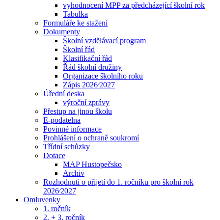
vyhodnocení MPP za předcházející školní rok
Tabulka
Formuláře ke stažení
Dokumenty
Školní vzdělávací program
Školní řád
Klasifikační řád
Řád školní družiny
Organizace školního roku
Zápis 2026⁄2027
Úřední deska
výroční zprávy
Přestup na jinou školu
E-podatelna
Povinné informace
Prohlášení o ochraně soukromí
Třídní schůzky
Dotace
MAP Hustopečsko
Archiv
Rozhodnutí o přijetí do 1. ročníku pro školní rok
2026⁄2027
Omluvenky
1. ročník
2. + 3. ročník