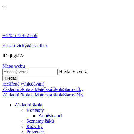
+420 519 322 666
zs.starovicky@tiscali.cz
ID: jbgt47z
Mapa webu
Hledaný výraz
Hledat
rozšířené vyhledávání
Základní škola a Mateřská škola
Starovičky
Základní škola a Mateřská škola
Starovičky
Základní škola
Kontakty
Zaměstnanci
Seznamy žáků
Rozvrhy
Prevence