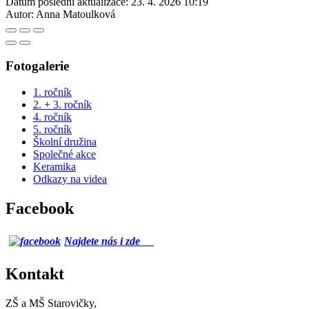
Datum poslední aktualizace:
23. 4. 2026 10:19
Autor:
Anna Matoulková
Fotogalerie
1. ročník
2. + 3. ročník
4. ročník
5. ročník
Školní družina
Společné akce
Keramika
Odkazy na videa
Facebook
Najdete nás i zde
Kontakt
ZŠ a MŠ Starovičky,