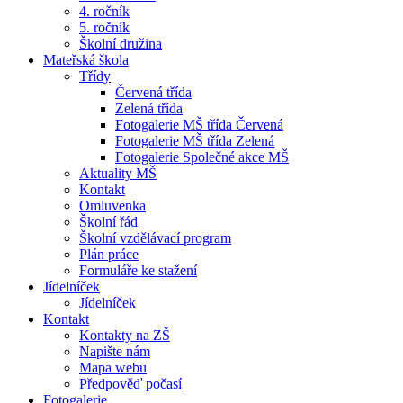
4. ročník
5. ročník
Školní družina
Mateřská škola
Třídy
Červená třída
Zelená třída
Fotogalerie MŠ třída Červená
Fotogalerie MŠ třída Zelená
Fotogalerie Společné akce MŠ
Aktuality MŠ
Kontakt
Omluvenka
Školní řád
Školní vzdělávací program
Plán práce
Formuláře ke stažení
Jídelníček
Jídelníček
Kontakt
Kontakty na ZŠ
Napište nám
Mapa webu
Předpověď počasí
Fotogalerie