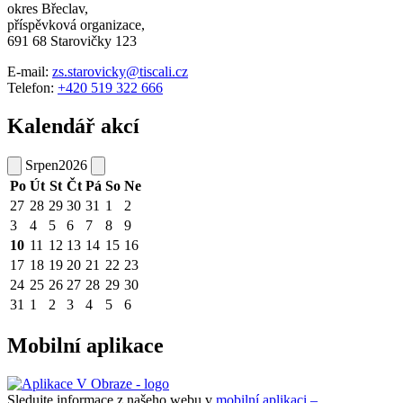
okres Břeclav,
příspěvková organizace,
691 68 Starovičky 123
E-mail:
zs.starovicky@tiscali.cz
Telefon:
+420 519 322 666
Kalendář akcí
Srpen
2026
Po
Út
St
Čt
Pá
So
Ne
27
28
29
30
31
1
2
3
4
5
6
7
8
9
10
11
12
13
14
15
16
17
18
19
20
21
22
23
24
25
26
27
28
29
30
31
1
2
3
4
5
6
Mobilní aplikace
Sledujte informace z našeho webu v
mobilní aplikaci –