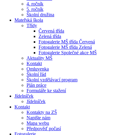
4. ročník
5. ročník
Školní družina
Mateřská škola
Třídy
Červená třída
Zelená třída
Fotogalerie MŠ třída Červená
Fotogalerie MŠ třída Zelená
Fotogalerie Společné akce MŠ
Aktuality MŠ
Kontakt
Omluvenka
Školní řád
Školní vzdělávací program
Plán práce
Formuláře ke stažení
Jídelníček
Jídelníček
Kontakt
Kontakty na ZŠ
Napište nám
Mapa webu
Předpověď počasí
Fotogalerie