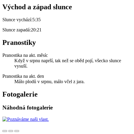
Východ a západ slunce
Slunce vychází:
5:35
Slunce zapadá:
20:21
Pranostiky
Pranostika na akt. měsíc
Když v srpnu naprší, tak než se oběd pojí, všecko slunce
vysuší.
Pranostika na akt. den
Málo plodů v srpnu, málo včel z jara.
Fotogalerie
Náhodná fotogalerie