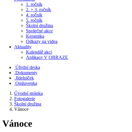
1. ročník
2. + 3. ročník
4. ročník
5. ročník
Školní družina
Společné akce
Keramika
Odkazy na videa
Aktuality
Kalendář akcí
Aplikace V OBRAZE
Úřední deska
Dokumenty
Jídelníček
Omluvenka
Úvodní stránka
Fotogalerie
Školní družina
Vánoce
Vánoce