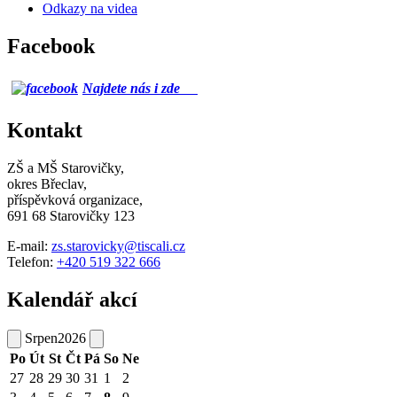
Odkazy na videa
Facebook
Najdete nás i zde
Kontakt
ZŠ a MŠ Starovičky,
okres Břeclav,
příspěvková organizace,
691 68 Starovičky 123
E-mail:
zs.starovicky@tiscali.cz
Telefon:
+420 519 322 666
Kalendář akcí
Srpen
2026
Po
Út
St
Čt
Pá
So
Ne
27
28
29
30
31
1
2