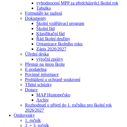
vyhodnocení MPP za předcházející školní rok
Tabulka
Formuláře ke stažení
Dokumenty
Školní vzdělávací program
Školní řád
Klasifikační řád
Řád školní družiny
Organizace školního roku
Zápis 2026⁄2027
Úřední deska
výroční zprávy
Přestup na jinou školu
E-podatelna
Povinné informace
Prohlášení o ochraně soukromí
Třídní schůzky
Dotace
MAP Hustopečsko
Archiv
Rozhodnutí o přijetí do 1. ročníku pro školní rok
2026⁄2027
Omluvenky
1. ročník
2. + 3. ročník