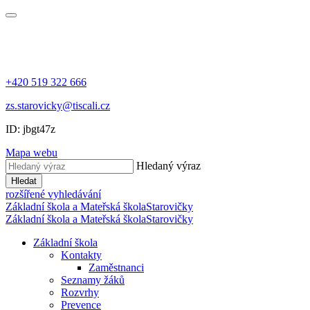
+420 519 322 666
zs.starovicky@tiscali.cz
ID: jbgt47z
Mapa webu
Hledaný výraz
Hledat
rozšířené vyhledávání
Základní škola a Mateřská škola
Starovičky
Základní škola a Mateřská škola
Starovičky
Základní škola
Kontakty
Zaměstnanci
Seznamy žáků
Rozvrhy
Prevence