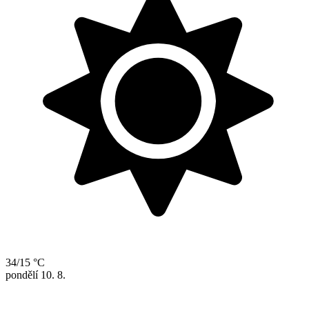
34/15 °C
pondělí
10. 8.