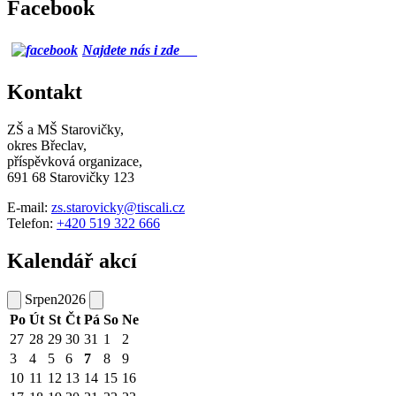
Facebook
Najdete nás i zde
Kontakt
ZŠ a MŠ Starovičky,
okres Břeclav,
příspěvková organizace,
691 68 Starovičky 123
E-mail:
zs.starovicky@tiscali.cz
Telefon:
+420 519 322 666
Kalendář akcí
Srpen
2026
Po
Út
St
Čt
Pá
So
Ne
27
28
29
30
31
1
2
3
4
5
6
7
8
9
10
11
12
13
14
15
16