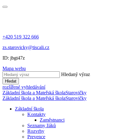
+420 519 322 666
zs.starovicky@tiscali.cz
ID: jbgt47z
Mapa webu
Hledaný výraz
Hledat
rozšířené vyhledávání
Základní škola a Mateřská škola
Starovičky
Základní škola a Mateřská škola
Starovičky
Základní škola
Kontakty
Zaměstnanci
Seznamy žáků
Rozvrhy
Prevence