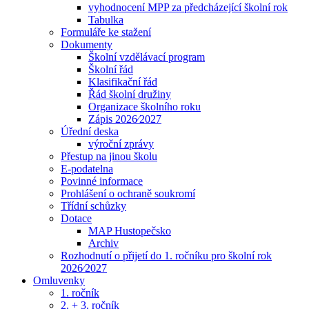
vyhodnocení MPP za předcházející školní rok
Tabulka
Formuláře ke stažení
Dokumenty
Školní vzdělávací program
Školní řád
Klasifikační řád
Řád školní družiny
Organizace školního roku
Zápis 2026⁄2027
Úřední deska
výroční zprávy
Přestup na jinou školu
E-podatelna
Povinné informace
Prohlášení o ochraně soukromí
Třídní schůzky
Dotace
MAP Hustopečsko
Archiv
Rozhodnutí o přijetí do 1. ročníku pro školní rok
2026⁄2027
Omluvenky
1. ročník
2. + 3. ročník