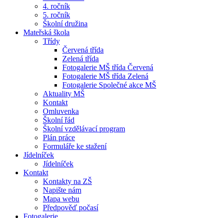
4. ročník
5. ročník
Školní družina
Mateřská škola
Třídy
Červená třída
Zelená třída
Fotogalerie MŠ třída Červená
Fotogalerie MŠ třída Zelená
Fotogalerie Společné akce MŠ
Aktuality MŠ
Kontakt
Omluvenka
Školní řád
Školní vzdělávací program
Plán práce
Formuláře ke stažení
Jídelníček
Jídelníček
Kontakt
Kontakty na ZŠ
Napište nám
Mapa webu
Předpověď počasí
Fotogalerie