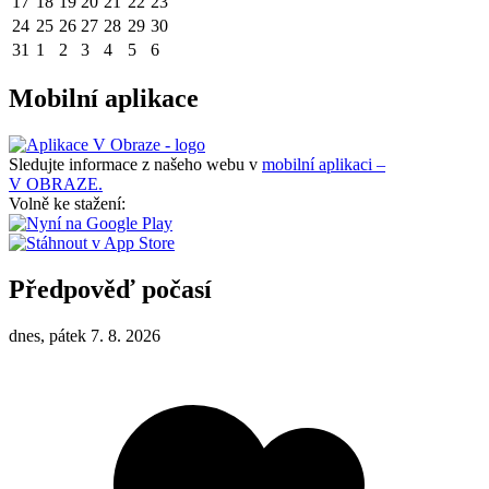
17
18
19
20
21
22
23
24
25
26
27
28
29
30
31
1
2
3
4
5
6
Mobilní aplikace
Sledujte informace z našeho webu v
mobilní aplikaci –
V OBRAZE.
Volně ke stažení:
Předpověď počasí
dnes, pátek 7. 8. 2026