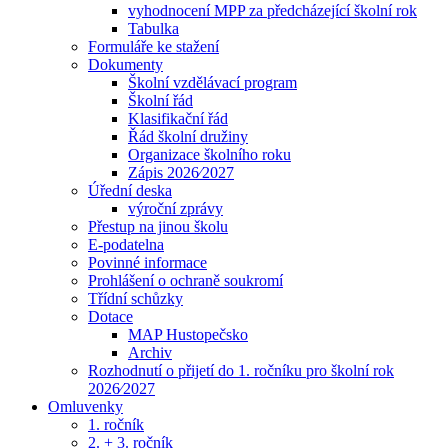
vyhodnocení MPP za předcházející školní rok
Tabulka
Formuláře ke stažení
Dokumenty
Školní vzdělávací program
Školní řád
Klasifikační řád
Řád školní družiny
Organizace školního roku
Zápis 2026⁄2027
Úřední deska
výroční zprávy
Přestup na jinou školu
E-podatelna
Povinné informace
Prohlášení o ochraně soukromí
Třídní schůzky
Dotace
MAP Hustopečsko
Archiv
Rozhodnutí o přijetí do 1. ročníku pro školní rok
2026⁄2027
Omluvenky
1. ročník
2. + 3. ročník