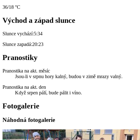
36/18 °C
Východ a západ slunce
Slunce vychází:
5:34
Slunce zapadá:
20:23
Pranostiky
Pranostika na akt. měsíc
Jsou-li v srpnu hory kalný, budou v zimě mrazy valný.
Pranostika na akt. den
Když srpen pálí, bude pálit i víno.
Fotogalerie
Náhodná fotogalerie