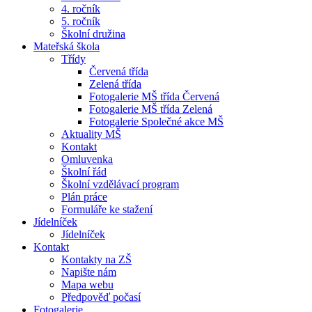
4. ročník
5. ročník
Školní družina
Mateřská škola
Třídy
Červená třída
Zelená třída
Fotogalerie MŠ třída Červená
Fotogalerie MŠ třída Zelená
Fotogalerie Společné akce MŠ
Aktuality MŠ
Kontakt
Omluvenka
Školní řád
Školní vzdělávací program
Plán práce
Formuláře ke stažení
Jídelníček
Jídelníček
Kontakt
Kontakty na ZŠ
Napište nám
Mapa webu
Předpověď počasí
Fotogalerie