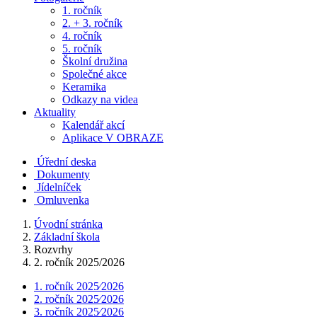
1. ročník
2. + 3. ročník
4. ročník
5. ročník
Školní družina
Společné akce
Keramika
Odkazy na videa
Aktuality
Kalendář akcí
Aplikace V OBRAZE
Úřední deska
Dokumenty
Jídelníček
Omluvenka
Úvodní stránka
Základní škola
Rozvrhy
2. ročník 2025/2026
1. ročník 2025⁄2026
2. ročník 2025⁄2026
3. ročník 2025⁄2026