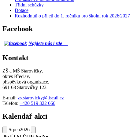
Třídní schůzky
Dotace
Rozhodnutí o přijetí do 1. ročníku pro školní rok 2026⁄2027
Facebook
Najdete nás i zde
Kontakt
ZŠ a MŠ Starovičky,
okres Břeclav,
příspěvková organizace,
691 68 Starovičky 123
E-mail:
zs.starovicky@tiscali.cz
Telefon:
+420 519 322 666
Kalendář akcí
Srpen
2026
Po
Út
St
Čt
Pá
So
Ne