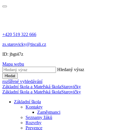
+420 519 322 666
zs.starovicky@tiscali.cz
ID: jbgt47z
Mapa webu
Hledaný výraz
Hledat
rozšířené vyhledávání
Základní škola a Mateřská škola
Starovičky
Základní škola a Mateřská škola
Starovičky
Základní škola
Kontakty
Zaměstnanci
Seznamy žáků
Rozvrhy
Prevence