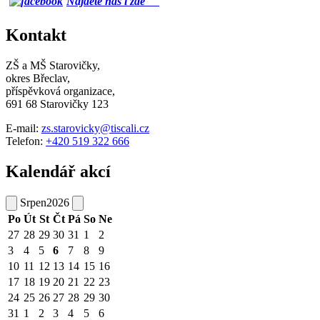
Najdete nás i zde
Kontakt
ZŠ a MŠ Starovičky,
okres Břeclav,
příspěvková organizace,
691 68 Starovičky 123
E-mail:
zs.starovicky@tiscali.cz
Telefon:
+420 519 322 666
Kalendář akcí
Srpen
2026
Po
Út
St
Čt
Pá
So
Ne
27
28
29
30
31
1
2
3
4
5
6
7
8
9
10
11
12
13
14
15
16
17
18
19
20
21
22
23
24
25
26
27
28
29
30
31
1
2
3
4
5
6