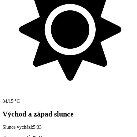
34/15 °C
Východ a západ slunce
Slunce vychází:
5:33