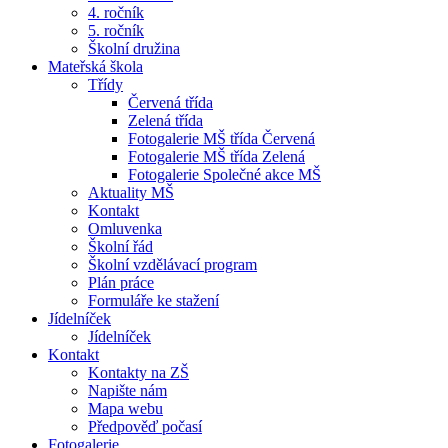
4. ročník
5. ročník
Školní družina
Mateřská škola
Třídy
Červená třída
Zelená třída
Fotogalerie MŠ třída Červená
Fotogalerie MŠ třída Zelená
Fotogalerie Společné akce MŠ
Aktuality MŠ
Kontakt
Omluvenka
Školní řád
Školní vzdělávací program
Plán práce
Formuláře ke stažení
Jídelníček
Jídelníček
Kontakt
Kontakty na ZŠ
Napište nám
Mapa webu
Předpověď počasí
Fotogalerie