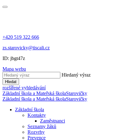
+420 519 322 666
zs.starovicky@tiscali.cz
ID: jbgt47z
Mapa webu
Hledaný výraz
Hledat
rozšířené vyhledávání
Základní škola a Mateřská škola
Starovičky
Základní škola a Mateřská škola
Starovičky
Základní škola
Kontakty
Zaměstnanci
Seznamy žáků
Rozvrhy
Prevence