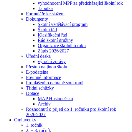
vyhodnocení MPP za předcházející školní rok
Tabulka
Formuláře ke stažení
Dokumenty
Školní vzdělávací program
Školní řád
Klasifikační řád
Řád školní družiny
Organizace školního roku
Zápis 2026⁄2027
Úřední deska
výroční zprávy
Přestup na jinou školu
E-podatelna
Povinné informace
Prohlášení o ochraně soukromí
Třídní schůzky
Dotace
MAP Hustopečsko
Archiv
Rozhodnutí o přijetí do 1. ročníku pro školní rok
2026⁄2027
Omluvenky
1. ročník
2. + 3. ročník