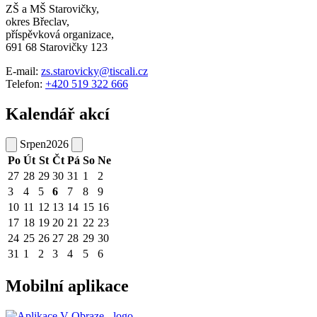
ZŠ a MŠ Starovičky,
okres Břeclav,
příspěvková organizace,
691 68 Starovičky 123
E-mail:
zs.starovicky@tiscali.cz
Telefon:
+420 519 322 666
Kalendář akcí
Srpen
2026
Po
Út
St
Čt
Pá
So
Ne
27
28
29
30
31
1
2
3
4
5
6
7
8
9
10
11
12
13
14
15
16
17
18
19
20
21
22
23
24
25
26
27
28
29
30
31
1
2
3
4
5
6
Mobilní aplikace