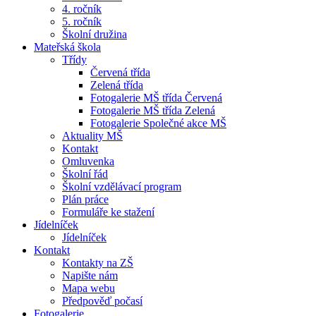
4. ročník
5. ročník
Školní družina
Mateřská škola
Třídy
Červená třída
Zelená třída
Fotogalerie MŠ třída Červená
Fotogalerie MŠ třída Zelená
Fotogalerie Společné akce MŠ
Aktuality MŠ
Kontakt
Omluvenka
Školní řád
Školní vzdělávací program
Plán práce
Formuláře ke stažení
Jídelníček
Jídelníček
Kontakt
Kontakty na ZŠ
Napište nám
Mapa webu
Předpověď počasí
Fotogalerie