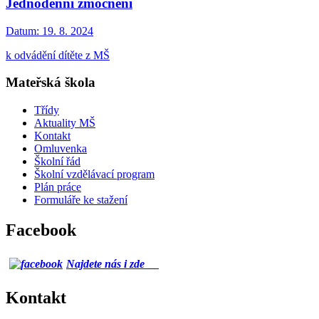
Jednodenní zmocnění
Datum:
19. 8. 2024
k odvádění dítěte z MŠ
Mateřská škola
Třídy
Aktuality MŠ
Kontakt
Omluvenka
Školní řád
Školní vzdělávací program
Plán práce
Formuláře ke stažení
Facebook
Najdete nás i zde
Kontakt