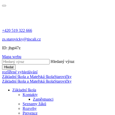
+420 519 322 666
zs.starovicky@tiscali.cz
ID: jbgt47z
Mapa webu
Hledaný výraz
Hledat
rozšířené vyhledávání
Základní škola a Mateřská škola
Starovičky
Základní škola a Mateřská škola
Starovičky
Základní škola
Kontakty
Zaměstnanci
Seznamy žáků
Rozvrhy
Prevence