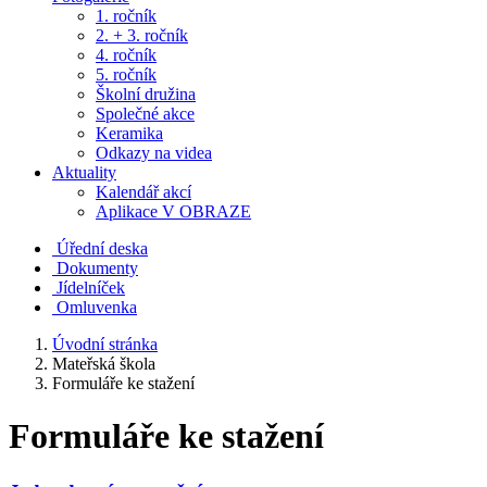
1. ročník
2. + 3. ročník
4. ročník
5. ročník
Školní družina
Společné akce
Keramika
Odkazy na videa
Aktuality
Kalendář akcí
Aplikace V OBRAZE
Úřední deska
Dokumenty
Jídelníček
Omluvenka
Úvodní stránka
Mateřská škola
Formuláře ke stažení
Formuláře ke stažení