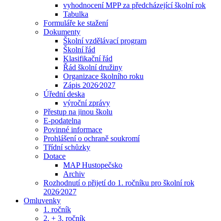
vyhodnocení MPP za předcházející školní rok
Tabulka
Formuláře ke stažení
Dokumenty
Školní vzdělávací program
Školní řád
Klasifikační řád
Řád školní družiny
Organizace školního roku
Zápis 2026⁄2027
Úřední deska
výroční zprávy
Přestup na jinou školu
E-podatelna
Povinné informace
Prohlášení o ochraně soukromí
Třídní schůzky
Dotace
MAP Hustopečsko
Archiv
Rozhodnutí o přijetí do 1. ročníku pro školní rok
2026⁄2027
Omluvenky
1. ročník
2. + 3. ročník