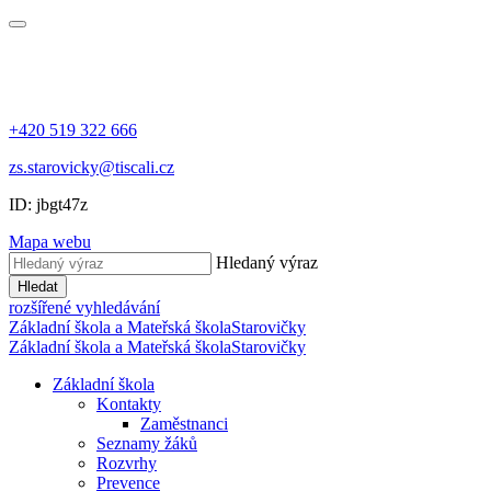
+420 519 322 666
zs.starovicky@tiscali.cz
ID: jbgt47z
Mapa webu
Hledaný výraz
Hledat
rozšířené vyhledávání
Základní škola a Mateřská škola
Starovičky
Základní škola a Mateřská škola
Starovičky
Základní škola
Kontakty
Zaměstnanci
Seznamy žáků
Rozvrhy
Prevence