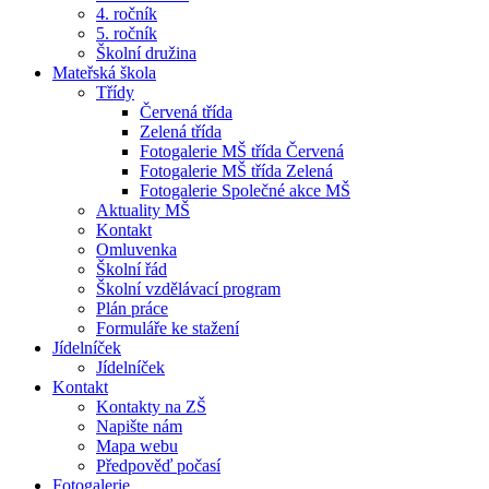
4. ročník
5. ročník
Školní družina
Mateřská škola
Třídy
Červená třída
Zelená třída
Fotogalerie MŠ třída Červená
Fotogalerie MŠ třída Zelená
Fotogalerie Společné akce MŠ
Aktuality MŠ
Kontakt
Omluvenka
Školní řád
Školní vzdělávací program
Plán práce
Formuláře ke stažení
Jídelníček
Jídelníček
Kontakt
Kontakty na ZŠ
Napište nám
Mapa webu
Předpověď počasí
Fotogalerie