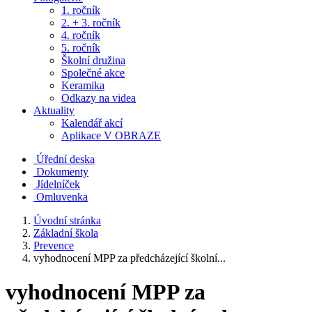
1. ročník
2. + 3. ročník
4. ročník
5. ročník
Školní družina
Společné akce
Keramika
Odkazy na videa
Aktuality
Kalendář akcí
Aplikace V OBRAZE
Úřední deska
Dokumenty
Jídelníček
Omluvenka
Úvodní stránka
Základní škola
Prevence
vyhodnocení MPP za předcházející školní...
vyhodnocení MPP za