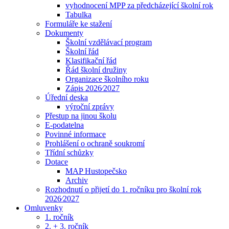
vyhodnocení MPP za předcházející školní rok
Tabulka
Formuláře ke stažení
Dokumenty
Školní vzdělávací program
Školní řád
Klasifikační řád
Řád školní družiny
Organizace školního roku
Zápis 2026⁄2027
Úřední deska
výroční zprávy
Přestup na jinou školu
E-podatelna
Povinné informace
Prohlášení o ochraně soukromí
Třídní schůzky
Dotace
MAP Hustopečsko
Archiv
Rozhodnutí o přijetí do 1. ročníku pro školní rok
2026⁄2027
Omluvenky
1. ročník
2. + 3. ročník