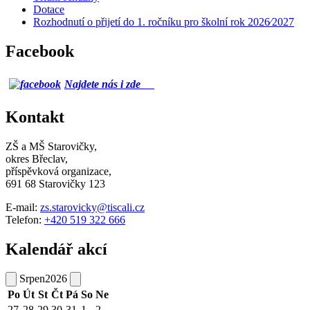
Dotace
Rozhodnutí o přijetí do 1. ročníku pro školní rok 2026⁄2027
Facebook
Najdete nás i zde
Kontakt
ZŠ a MŠ Starovičky,
okres Břeclav,
příspěvková organizace,
691 68 Starovičky 123
E-mail:
zs.starovicky@tiscali.cz
Telefon:
+420 519 322 666
Kalendář akcí
Srpen
2026
Po
Út
St
Čt
Pá
So
Ne
27
28
29
30
31
1
2