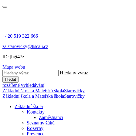
+420 519 322 666
zs.starovicky@tiscali.cz
ID: jbgt47z
Mapa webu
Hledaný výraz
Hledat
rozšířené vyhledávání
Základní škola a Mateřská škola
Starovičky
Základní škola a Mateřská škola
Starovičky
Základní škola
Kontakty
Zaměstnanci
Seznamy žáků
Rozvrhy
Prevence