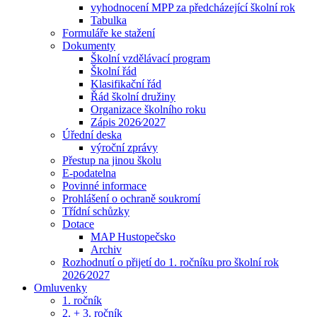
vyhodnocení MPP za předcházející školní rok
Tabulka
Formuláře ke stažení
Dokumenty
Školní vzdělávací program
Školní řád
Klasifikační řád
Řád školní družiny
Organizace školního roku
Zápis 2026⁄2027
Úřední deska
výroční zprávy
Přestup na jinou školu
E-podatelna
Povinné informace
Prohlášení o ochraně soukromí
Třídní schůzky
Dotace
MAP Hustopečsko
Archiv
Rozhodnutí o přijetí do 1. ročníku pro školní rok
2026⁄2027
Omluvenky
1. ročník
2. + 3. ročník