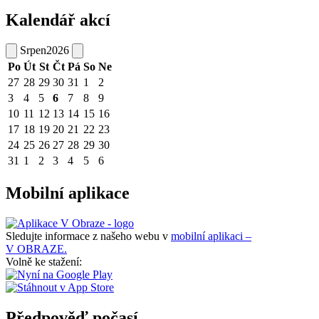
Kalendář akcí
Srpen
2026
Po
Út
St
Čt
Pá
So
Ne
27
28
29
30
31
1
2
3
4
5
6
7
8
9
10
11
12
13
14
15
16
17
18
19
20
21
22
23
24
25
26
27
28
29
30
31
1
2
3
4
5
6
Mobilní aplikace
Sledujte informace z našeho webu v
mobilní aplikaci –
V OBRAZE.
Volně ke stažení:
Předpověď počasí