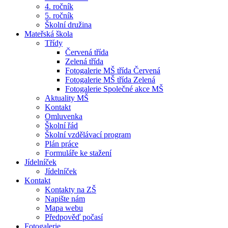
4. ročník
5. ročník
Školní družina
Mateřská škola
Třídy
Červená třída
Zelená třída
Fotogalerie MŠ třída Červená
Fotogalerie MŠ třída Zelená
Fotogalerie Společné akce MŠ
Aktuality MŠ
Kontakt
Omluvenka
Školní řád
Školní vzdělávací program
Plán práce
Formuláře ke stažení
Jídelníček
Jídelníček
Kontakt
Kontakty na ZŠ
Napište nám
Mapa webu
Předpověď počasí
Fotogalerie