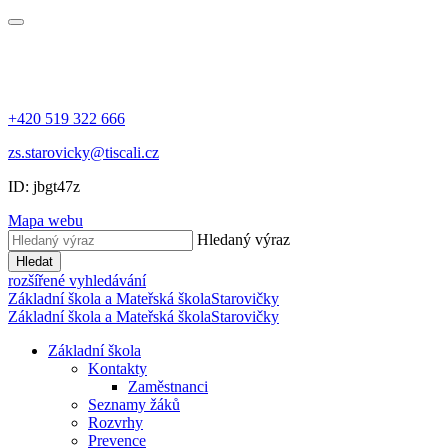
+420 519 322 666
zs.starovicky@tiscali.cz
ID: jbgt47z
Mapa webu
Hledaný výraz
Hledat
rozšířené vyhledávání
Základní škola a Mateřská škola
Starovičky
Základní škola a Mateřská škola
Starovičky
Základní škola
Kontakty
Zaměstnanci
Seznamy žáků
Rozvrhy
Prevence