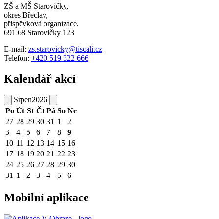
ZŠ a MŠ Starovičky,
okres Břeclav,
příspěvková organizace,
691 68 Starovičky 123
E-mail:
zs.starovicky@tiscali.cz
Telefon:
+420 519 322 666
Kalendář akcí
Srpen
2026
Po
Út
St
Čt
Pá
So
Ne
27
28
29
30
31
1
2
3
4
5
6
7
8
9
10
11
12
13
14
15
16
17
18
19
20
21
22
23
24
25
26
27
28
29
30
31
1
2
3
4
5
6
Mobilní aplikace