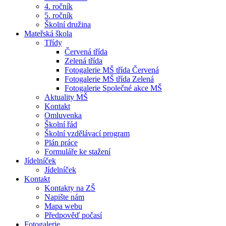
4. ročník
5. ročník
Školní družina
Mateřská škola
Třídy
Červená třída
Zelená třída
Fotogalerie MŠ třída Červená
Fotogalerie MŠ třída Zelená
Fotogalerie Společné akce MŠ
Aktuality MŠ
Kontakt
Omluvenka
Školní řád
Školní vzdělávací program
Plán práce
Formuláře ke stažení
Jídelníček
Jídelníček
Kontakt
Kontakty na ZŠ
Napište nám
Mapa webu
Předpověď počasí
Fotogalerie