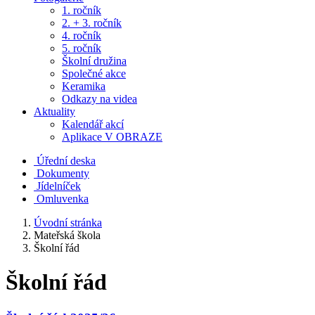
1. ročník
2. + 3. ročník
4. ročník
5. ročník
Školní družina
Společné akce
Keramika
Odkazy na videa
Aktuality
Kalendář akcí
Aplikace V OBRAZE
Úřední deska
Dokumenty
Jídelníček
Omluvenka
Úvodní stránka
Mateřská škola
Školní řád
Školní řád