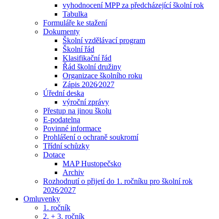
vyhodnocení MPP za předcházející školní rok
Tabulka
Formuláře ke stažení
Dokumenty
Školní vzdělávací program
Školní řád
Klasifikační řád
Řád školní družiny
Organizace školního roku
Zápis 2026⁄2027
Úřední deska
výroční zprávy
Přestup na jinou školu
E-podatelna
Povinné informace
Prohlášení o ochraně soukromí
Třídní schůzky
Dotace
MAP Hustopečsko
Archiv
Rozhodnutí o přijetí do 1. ročníku pro školní rok
2026⁄2027
Omluvenky
1. ročník
2. + 3. ročník