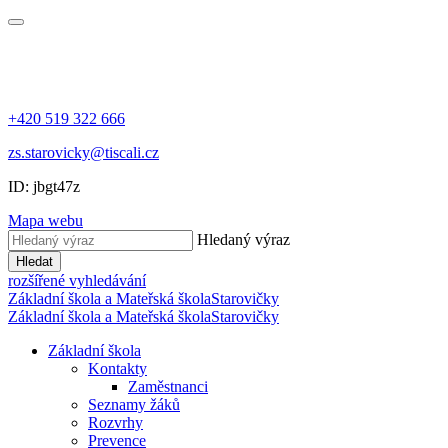
+420 519 322 666
zs.starovicky@tiscali.cz
ID: jbgt47z
Mapa webu
Hledaný výraz
Hledat
rozšířené vyhledávání
Základní škola a Mateřská škola
Starovičky
Základní škola a Mateřská škola
Starovičky
Základní škola
Kontakty
Zaměstnanci
Seznamy žáků
Rozvrhy
Prevence