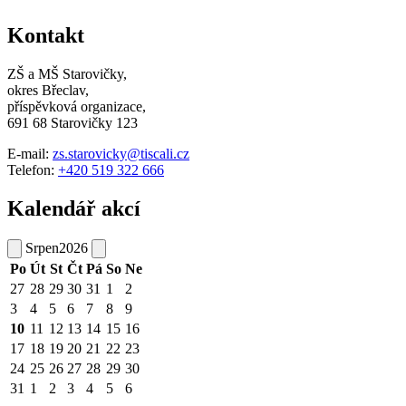
Kontakt
ZŠ a MŠ Starovičky,
okres Břeclav,
příspěvková organizace,
691 68 Starovičky 123
E-mail:
zs.starovicky@tiscali.cz
Telefon:
+420 519 322 666
Kalendář akcí
Srpen
2026
Po
Út
St
Čt
Pá
So
Ne
27
28
29
30
31
1
2
3
4
5
6
7
8
9
10
11
12
13
14
15
16
17
18
19
20
21
22
23
24
25
26
27
28
29
30
31
1
2
3
4
5
6