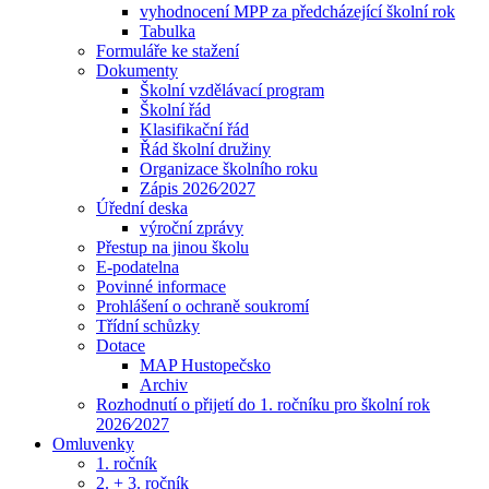
vyhodnocení MPP za předcházející školní rok
Tabulka
Formuláře ke stažení
Dokumenty
Školní vzdělávací program
Školní řád
Klasifikační řád
Řád školní družiny
Organizace školního roku
Zápis 2026⁄2027
Úřední deska
výroční zprávy
Přestup na jinou školu
E-podatelna
Povinné informace
Prohlášení o ochraně soukromí
Třídní schůzky
Dotace
MAP Hustopečsko
Archiv
Rozhodnutí o přijetí do 1. ročníku pro školní rok
2026⁄2027
Omluvenky
1. ročník
2. + 3. ročník