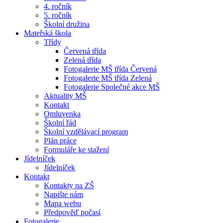
4. ročník
5. ročník
Školní družina
Mateřská škola
Třídy
Červená třída
Zelená třída
Fotogalerie MŠ třída Červená
Fotogalerie MŠ třída Zelená
Fotogalerie Společné akce MŠ
Aktuality MŠ
Kontakt
Omluvenka
Školní řád
Školní vzdělávací program
Plán práce
Formuláře ke stažení
Jídelníček
Jídelníček
Kontakt
Kontakty na ZŠ
Napište nám
Mapa webu
Předpověď počasí
Fotogalerie