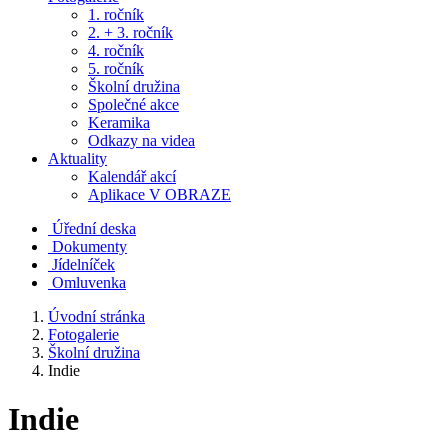
1. ročník
2. + 3. ročník
4. ročník
5. ročník
Školní družina
Společné akce
Keramika
Odkazy na videa
Aktuality
Kalendář akcí
Aplikace V OBRAZE
Úřední deska
Dokumenty
Jídelníček
Omluvenka
Úvodní stránka
Fotogalerie
Školní družina
Indie
Indie