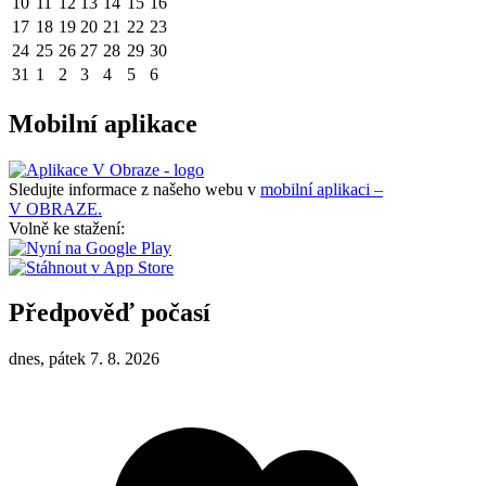
10
11
12
13
14
15
16
17
18
19
20
21
22
23
24
25
26
27
28
29
30
31
1
2
3
4
5
6
Mobilní aplikace
Sledujte informace z našeho webu v
mobilní aplikaci –
V OBRAZE.
Volně ke stažení:
Předpověď počasí
dnes, pátek 7. 8. 2026