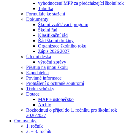
vyhodnocení MPP za předcházející školní rok
Tabulka
Formuláře ke stažení
Dokumenty
Školní vzdělávací program
Školní řád
Klasifikační řád
Řád školní družiny
Organizace školního roku
Zápis 2026⁄2027
Úřední deska
výroční zprávy
Přestup na jinou školu
E-podatelna
Povinné informace
Prohlášení o ochraně soukromí
Třídní schůzky
Dotace
MAP Hustopečsko
Archiv
Rozhodnutí o přijetí do 1. ročníku pro školní rok
2026⁄2027
Omluvenky
1. ročník
2. + 3. ročník