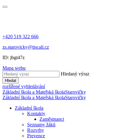
+420 519 322 666
zs.starovicky@tiscali.cz
ID: jbgt47z
Mapa webu
Hledaný výraz
Hledat
rozšířené vyhledávání
Základní škola a Mateřská škola
Starovičky
Základní škola a Mateřská škola
Starovičky
Základní škola
Kontakty
Zaměstnanci
Seznamy žáků
Rozvrhy
Prevence