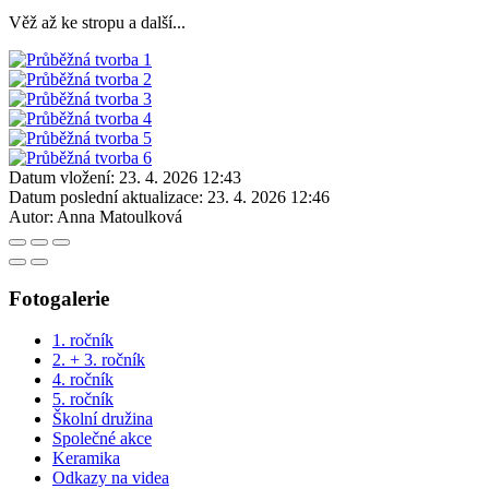
Věž až ke stropu a další...
Datum vložení:
23. 4. 2026 12:43
Datum poslední aktualizace:
23. 4. 2026 12:46
Autor:
Anna Matoulková
Fotogalerie
1. ročník
2. + 3. ročník
4. ročník
5. ročník
Školní družina
Společné akce
Keramika
Odkazy na videa