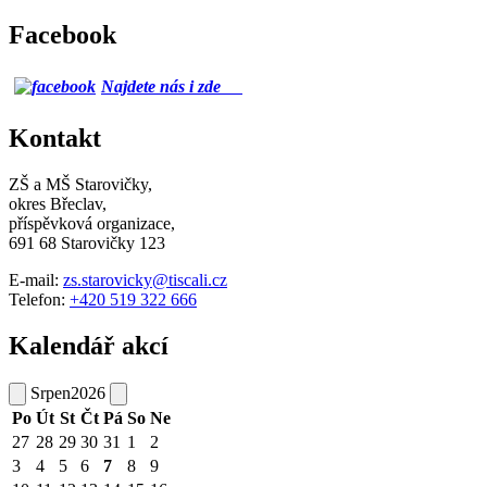
Facebook
Najdete nás i zde
Kontakt
ZŠ a MŠ Starovičky,
okres Břeclav,
příspěvková organizace,
691 68 Starovičky 123
E-mail:
zs.starovicky@tiscali.cz
Telefon:
+420 519 322 666
Kalendář akcí
Srpen
2026
Po
Út
St
Čt
Pá
So
Ne
27
28
29
30
31
1
2
3
4
5
6
7
8
9