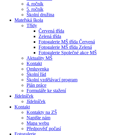
4. ročník
5. ročník
Školní družina
Mateřská škola
Třídy
Červená třída
Zelená třída
Fotogalerie MŠ třída Červená
Fotogalerie MŠ třída Zelená
Fotogalerie Společné akce MŠ
Aktuality MŠ
Kontakt
Omluvenka
Školní řád
Školní vzdělávací program
Plán práce
Formuláře ke stažení
Jídelníček
Jídelníček
Kontakt
Kontakty na ZŠ
Napište nám
Mapa webu
Předpověď počasí
Fotogalerie