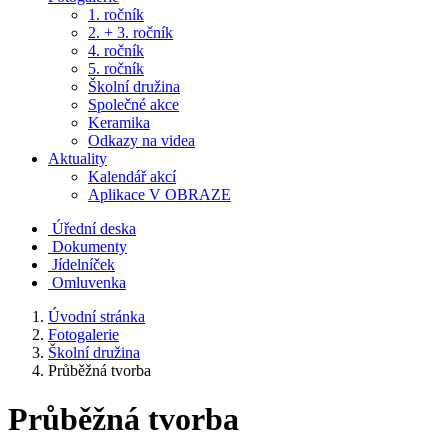
1. ročník
2. + 3. ročník
4. ročník
5. ročník
Školní družina
Společné akce
Keramika
Odkazy na videa
Aktuality
Kalendář akcí
Aplikace V OBRAZE
Úřední deska
Dokumenty
Jídelníček
Omluvenka
Úvodní stránka
Fotogalerie
Školní družina
Průběžná tvorba
Průběžná tvorba