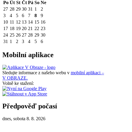
Po
Út
St
Čt
Pá
So
Ne
27
28
29
30
31
1
2
3
4
5
6
7
8
9
10
11
12
13
14
15
16
17
18
19
20
21
22
23
24
25
26
27
28
29
30
31
1
2
3
4
5
6
Mobilní aplikace
Sledujte informace z našeho webu v
mobilní aplikaci –
V OBRAZE.
Volně ke stažení:
Předpověď počasí
dnes, sobota 8. 8. 2026