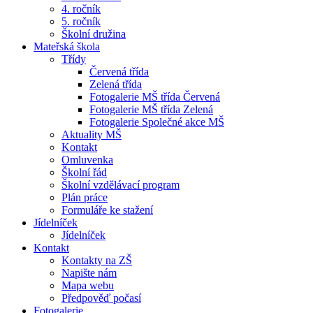
4. ročník
5. ročník
Školní družina
Mateřská škola
Třídy
Červená třída
Zelená třída
Fotogalerie MŠ třída Červená
Fotogalerie MŠ třída Zelená
Fotogalerie Společné akce MŠ
Aktuality MŠ
Kontakt
Omluvenka
Školní řád
Školní vzdělávací program
Plán práce
Formuláře ke stažení
Jídelníček
Jídelníček
Kontakt
Kontakty na ZŠ
Napište nám
Mapa webu
Předpověď počasí
Fotogalerie