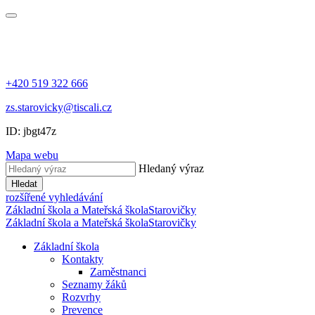
+420 519 322 666
zs.starovicky@tiscali.cz
ID: jbgt47z
Mapa webu
Hledaný výraz
Hledat
rozšířené vyhledávání
Základní škola a Mateřská škola
Starovičky
Základní škola a Mateřská škola
Starovičky
Základní škola
Kontakty
Zaměstnanci
Seznamy žáků
Rozvrhy
Prevence