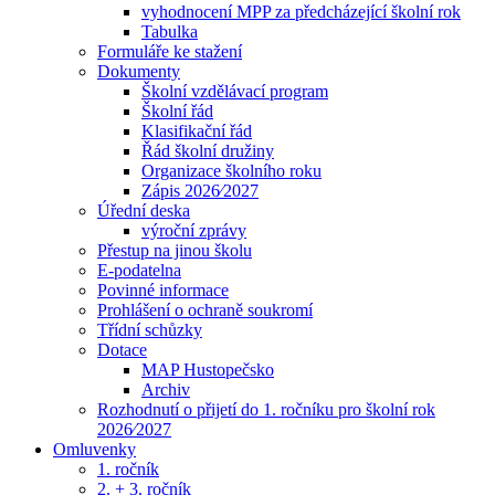
vyhodnocení MPP za předcházející školní rok
Tabulka
Formuláře ke stažení
Dokumenty
Školní vzdělávací program
Školní řád
Klasifikační řád
Řád školní družiny
Organizace školního roku
Zápis 2026⁄2027
Úřední deska
výroční zprávy
Přestup na jinou školu
E-podatelna
Povinné informace
Prohlášení o ochraně soukromí
Třídní schůzky
Dotace
MAP Hustopečsko
Archiv
Rozhodnutí o přijetí do 1. ročníku pro školní rok
2026⁄2027
Omluvenky
1. ročník
2. + 3. ročník