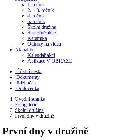
1. ročník
2. + 3. ročník
4. ročník
5. ročník
Školní družina
Společné akce
Keramika
Odkazy na videa
Aktuality
Kalendář akcí
Aplikace V OBRAZE
Úřední deska
Dokumenty
Jídelníček
Omluvenka
Úvodní stránka
Fotogalerie
Školní družina
První dny v družině
První dny v družině