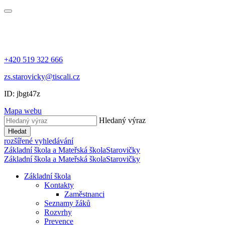
+420 519 322 666
zs.starovicky@tiscali.cz
ID: jbgt47z
Mapa webu
Hledaný výraz
Hledat
rozšířené vyhledávání
Základní škola a Mateřská škola
Starovičky
Základní škola a Mateřská škola
Starovičky
Základní škola
Kontakty
Zaměstnanci
Seznamy žáků
Rozvrhy
Prevence