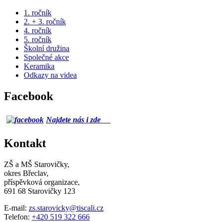
1. ročník
2. + 3. ročník
4. ročník
5. ročník
Školní družina
Společné akce
Keramika
Odkazy na videa
Facebook
Najdete nás i zde
Kontakt
ZŠ a MŠ Starovičky,
okres Břeclav,
příspěvková organizace,
691 68 Starovičky 123
E-mail:
zs.starovicky@tiscali.cz
Telefon:
+420 519 322 666