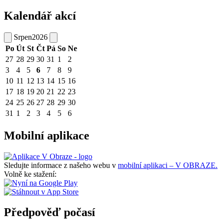
Kalendář akcí
Srpen
2026
Po
Út
St
Čt
Pá
So
Ne
27
28
29
30
31
1
2
3
4
5
6
7
8
9
10
11
12
13
14
15
16
17
18
19
20
21
22
23
24
25
26
27
28
29
30
31
1
2
3
4
5
6
Mobilní aplikace
Sledujte informace z našeho webu v
mobilní aplikaci – V OBRAZE.
Volně ke stažení:
Předpověď počasí