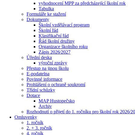
vyhodnocení MPP za předcházející školní rok
Tabulka
Formuláře ke stažení
Dokumenty
Školní vzdělávací program
Školní řád
Klasifikační řád
Řád školní družiny
Organizace školního roku
Zápis 2026⁄2027
Úřední deska
výroční zprávy
Přestup na jinou školu
E-podatelna
Povinné informace
Prohlášení o ochraně soukromí
Třídní schůzky
Dotace
MAP Hustopečsko
Archiv
Rozhodnutí o přijetí do 1. ročníku pro školní rok 2026⁄2
Omluvenky
1. ročník
2. + 3. ročník
4. ročník