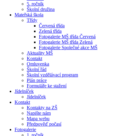
5. ročník
Školní družina
Mateřská škola
Třídy
Červená třída
Zelená třída
Fotogalerie MŠ třída Červená
Fotogalerie MŠ třída Zelená
Fotogalerie Společné akce MŠ
Aktuality MŠ
Kontakt
Omluvenka
Školní řád
Školní vzdělávací program
Plán práce
Formuláře ke stažení
Jídelníček
Jídelníček
Kontakt
Kontakty na ZŠ
Napište nám
Mapa webu
Předpověď počasí
Fotogalerie
1. ročník