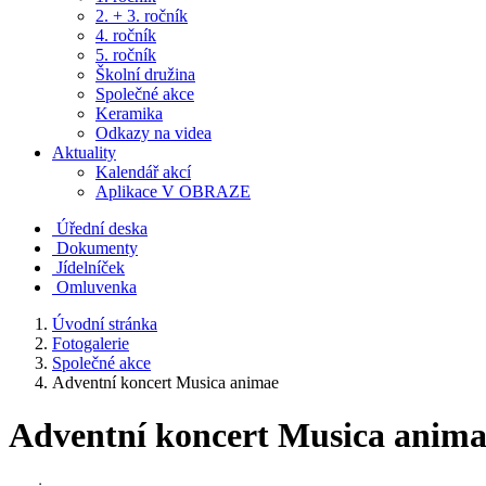
2. + 3. ročník
4. ročník
5. ročník
Školní družina
Společné akce
Keramika
Odkazy na videa
Aktuality
Kalendář akcí
Aplikace V OBRAZE
Úřední deska
Dokumenty
Jídelníček
Omluvenka
Úvodní stránka
Fotogalerie
Společné akce
Adventní koncert Musica animae
Adventní koncert Musica anima