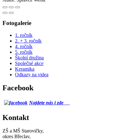
Fotogalerie
1. ročník
2. + 3. ročník
4. ročník
5. ročník
Školní družina
Společné akce
Keramika
Odkazy na videa
Facebook
Najdete nás i zde
Kontakt
ZŠ a MŠ Starovičky,
okres Břeclav,