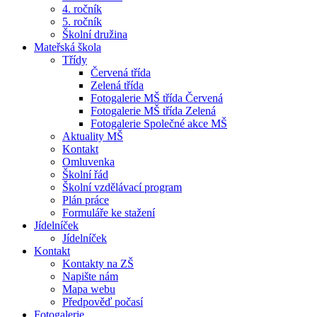
4. ročník
5. ročník
Školní družina
Mateřská škola
Třídy
Červená třída
Zelená třída
Fotogalerie MŠ třída Červená
Fotogalerie MŠ třída Zelená
Fotogalerie Společné akce MŠ
Aktuality MŠ
Kontakt
Omluvenka
Školní řád
Školní vzdělávací program
Plán práce
Formuláře ke stažení
Jídelníček
Jídelníček
Kontakt
Kontakty na ZŠ
Napište nám
Mapa webu
Předpověď počasí
Fotogalerie