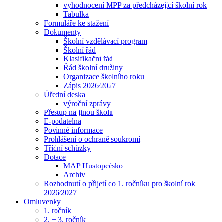
vyhodnocení MPP za předcházející školní rok
Tabulka
Formuláře ke stažení
Dokumenty
Školní vzdělávací program
Školní řád
Klasifikační řád
Řád školní družiny
Organizace školního roku
Zápis 2026⁄2027
Úřední deska
výroční zprávy
Přestup na jinou školu
E-podatelna
Povinné informace
Prohlášení o ochraně soukromí
Třídní schůzky
Dotace
MAP Hustopečsko
Archiv
Rozhodnutí o přijetí do 1. ročníku pro školní rok
2026⁄2027
Omluvenky
1. ročník
2. + 3. ročník