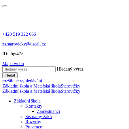
+420 519 322 666
zs.starovicky@tiscali.cz
ID: jbgt47z
Mapa webu
Hledaný výraz
Hledat
rozšířené vyhledávání
Základní škola a Mateřská škola
Starovičky
Základní škola a Mateřská škola
Starovičky
Základní škola
Kontakty
Zaměstnanci
Seznamy žáků
Rozvrhy
Prevence