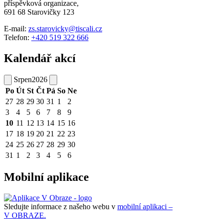
příspěvková organizace,
691 68 Starovičky 123
E-mail:
zs.starovicky@tiscali.cz
Telefon:
+420 519 322 666
Kalendář akcí
Srpen
2026
Po
Út
St
Čt
Pá
So
Ne
27
28
29
30
31
1
2
3
4
5
6
7
8
9
10
11
12
13
14
15
16
17
18
19
20
21
22
23
24
25
26
27
28
29
30
31
1
2
3
4
5
6
Mobilní aplikace
Sledujte informace z našeho webu v
mobilní aplikaci –
V OBRAZE.