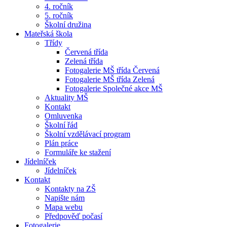
4. ročník
5. ročník
Školní družina
Mateřská škola
Třídy
Červená třída
Zelená třída
Fotogalerie MŠ třída Červená
Fotogalerie MŠ třída Zelená
Fotogalerie Společné akce MŠ
Aktuality MŠ
Kontakt
Omluvenka
Školní řád
Školní vzdělávací program
Plán práce
Formuláře ke stažení
Jídelníček
Jídelníček
Kontakt
Kontakty na ZŠ
Napište nám
Mapa webu
Předpověď počasí
Fotogalerie