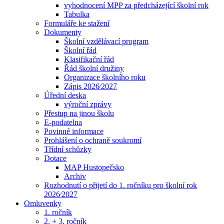
vyhodnocení MPP za předcházející školní rok
Tabulka
Formuláře ke stažení
Dokumenty
Školní vzdělávací program
Školní řád
Klasifikační řád
Řád školní družiny
Organizace školního roku
Zápis 2026⁄2027
Úřední deska
výroční zprávy
Přestup na jinou školu
E-podatelna
Povinné informace
Prohlášení o ochraně soukromí
Třídní schůzky
Dotace
MAP Hustopečsko
Archiv
Rozhodnutí o přijetí do 1. ročníku pro školní rok
2026⁄2027
Omluvenky
1. ročník
2. + 3. ročník