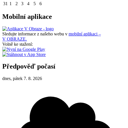
31
1
2
3
4
5
6
Mobilní aplikace
Sledujte informace z našeho webu v
mobilní aplikaci –
V OBRAZE.
Volně ke stažení:
Předpověď počasí
dnes, pátek 7. 8. 2026