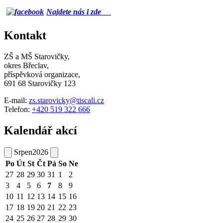
Najdete nás i zde
Kontakt
ZŠ a MŠ Starovičky,
okres Břeclav,
příspěvková organizace,
691 68 Starovičky 123
E-mail:
zs.starovicky@tiscali.cz
Telefon:
+420 519 322 666
Kalendář akcí
Srpen
2026
Po
Út
St
Čt
Pá
So
Ne
27
28
29
30
31
1
2
3
4
5
6
7
8
9
10
11
12
13
14
15
16
17
18
19
20
21
22
23
24
25
26
27
28
29
30