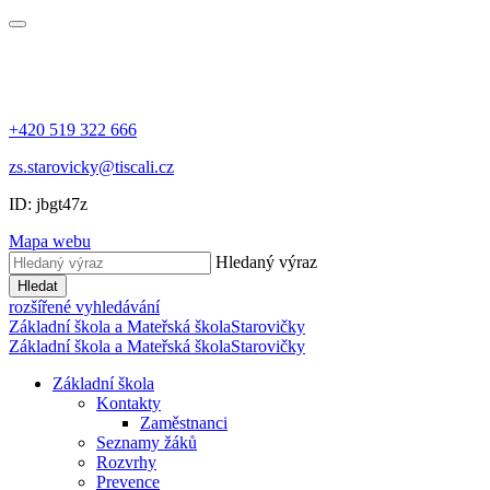
+420 519 322 666
zs.starovicky@tiscali.cz
ID: jbgt47z
Mapa webu
Hledaný výraz
Hledat
rozšířené vyhledávání
Základní škola a Mateřská škola
Starovičky
Základní škola a Mateřská škola
Starovičky
Základní škola
Kontakty
Zaměstnanci
Seznamy žáků
Rozvrhy
Prevence