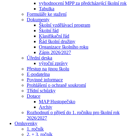
vyhodnocení MPP za předcházející školní rok
Tabulka
Formuláře ke stažení
Dokumenty
Školní vzdělávací program
Školní řád
Klasifikační řád
Řád školní družiny
Organizace školního roku
Zápis 2026⁄2027
Úřední deska
výroční zprávy
Přestup na jinou školu
E-podatelna
Povinné informace
Prohlášení o ochraně soukromí
Třídní schůzky
Dotace
MAP Hustopečsko
Archiv
Rozhodnutí o přijetí do 1. ročníku pro školní rok
2026⁄2027
Omluvenky
1. ročník
2. + 3. ročník