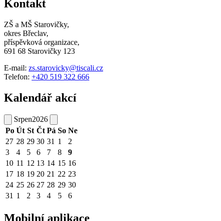
Kontakt
ZŠ a MŠ Starovičky,
okres Břeclav,
příspěvková organizace,
691 68 Starovičky 123
E-mail:
zs.starovicky@tiscali.cz
Telefon:
+420 519 322 666
Kalendář akcí
Srpen
2026
Po
Út
St
Čt
Pá
So
Ne
27
28
29
30
31
1
2
3
4
5
6
7
8
9
10
11
12
13
14
15
16
17
18
19
20
21
22
23
24
25
26
27
28
29
30
31
1
2
3
4
5
6
Mobilní aplikace