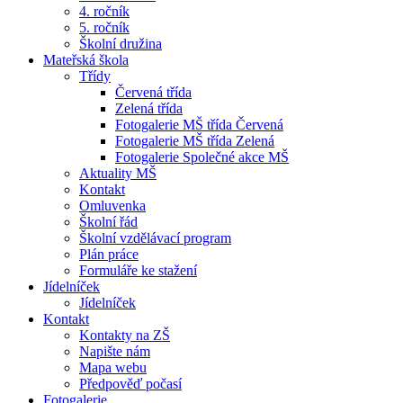
4. ročník
5. ročník
Školní družina
Mateřská škola
Třídy
Červená třída
Zelená třída
Fotogalerie MŠ třída Červená
Fotogalerie MŠ třída Zelená
Fotogalerie Společné akce MŠ
Aktuality MŠ
Kontakt
Omluvenka
Školní řád
Školní vzdělávací program
Plán práce
Formuláře ke stažení
Jídelníček
Jídelníček
Kontakt
Kontakty na ZŠ
Napište nám
Mapa webu
Předpověď počasí
Fotogalerie