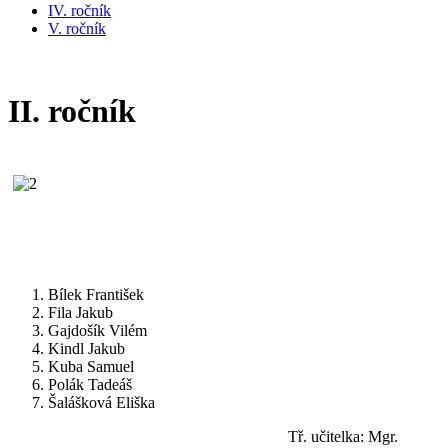
IV. ročník
V. ročník
II. ročník
Bílek František
Fila Jakub
Gajdošík Vilém
Kindl Jakub
Kuba Samuel
Polák Tadeáš
Šalášková Eliška
Tř. učitelka: Mgr.