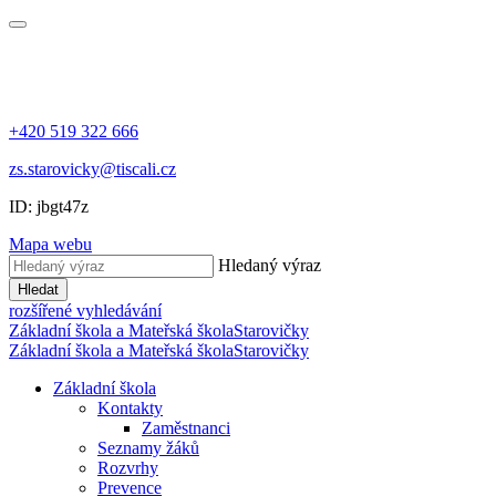
+420 519 322 666
zs.starovicky@tiscali.cz
ID: jbgt47z
Mapa webu
Hledaný výraz
Hledat
rozšířené vyhledávání
Základní škola a Mateřská škola
Starovičky
Základní škola a Mateřská škola
Starovičky
Základní škola
Kontakty
Zaměstnanci
Seznamy žáků
Rozvrhy
Prevence