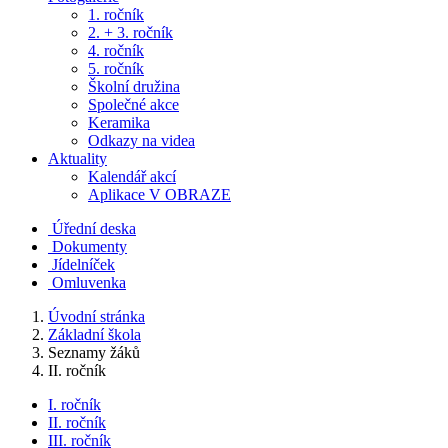
1. ročník
2. + 3. ročník
4. ročník
5. ročník
Školní družina
Společné akce
Keramika
Odkazy na videa
Aktuality
Kalendář akcí
Aplikace V OBRAZE
Úřední deska
Dokumenty
Jídelníček
Omluvenka
Úvodní stránka
Základní škola
Seznamy žáků
II. ročník
I. ročník
II. ročník
III. ročník